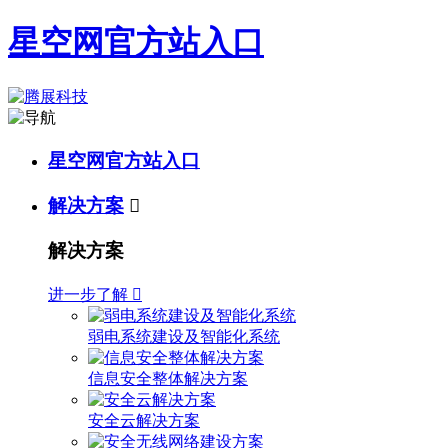
星空网官方站入口
星空网官方站入口
解决方案

解决方案
进一步了解

弱电系统建设及智能化系统
信息安全整体解决方案
安全云解决方案