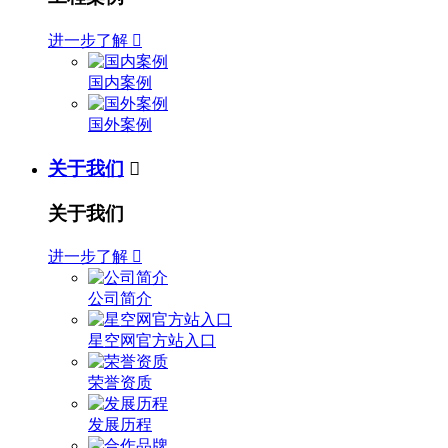
进一步了解

国内案例
国外案例
关于我们

关于我们
进一步了解

公司简介
星空网官方站入口
荣誉资质
发展历程