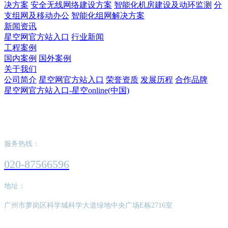
决方案
安全无线网络建设方案
智能化机房建设及动环监测
分
支组网及移动办公
智能化组网解决方案
新闻资讯
星空网官方站入口
行业新闻
工程案例
国内案例
国外案例
关于我们
公司简介
星空网官方站入口
荣誉资质
发展历程
合作品牌
星空网官方站入口-星空online(中国)
星空网官方站入口-星空online(中国)
服务热线：
020-87566596
地址：
广州市萝岗区科学城科学大道绿地中央广场E栋2716室
版权所有：星空网官方站入口-星空online(中国)
SEO标签