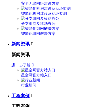
安全无线网络建设方案
智能化机房建设及动环监测
分支组网及移动办公
智能化组网解决方案
新闻资讯

新闻资讯
进一步了解

星空网官方站入口
行业新闻
工程案例

工程案例